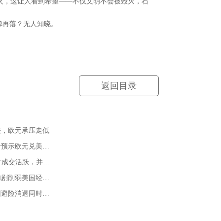
周的停火，这让人看到希望——不仅文明不会被毁灭，石
弹再落？无人知晓。
返回目录
关，欧元承压走低
北欧联合银行：美元利率的重新定价预示欧元兑美元中期将大幅上涨
英镑兑美元在关键水平1.2773/80上方成交活跃，并创出逾三个月新低
摩根士丹利称，随着贸易紧张局势加剧削弱美国经济增长且拖累美元，黄金将成为一种具有吸引力的避险资产
美元兑日元自三个半月低位反弹，因避险消退同时黑田在度放鸽