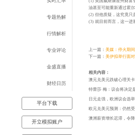
实时汇率
(1) 美国威斯康星州财
油甚至可能重新通过霍尔
(2) 但他质疑，这究
专题热解
(3) 就目前而言，这一
行情解析
上一篇：
美媒：停火期间
专业评论
下一篇：
美伊拟举行面对
金盛直播
相关内容：
财经日历
特蕾莎·梅：议会将决定
日元走强，欧洲议会选举
平台下载
欧元兑美元预测：仍然受
开立模拟账户