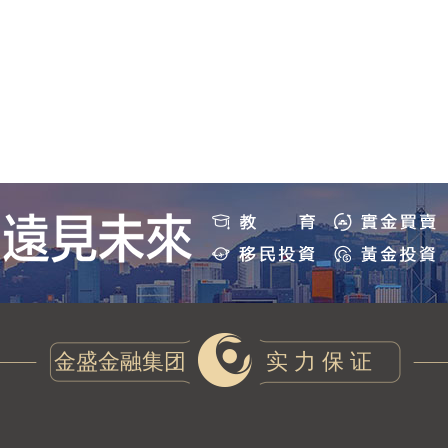
金盛金融集团
实 力 保 证