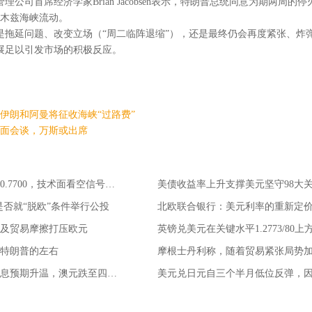
富管理公司首席经济学家Brian Jacobsen表示，特朗普总统同意为期两
木兹海峡流动。
竟只是拖延问题、改变立场（“周二临阵退缩”），还是最终仍会再度紧张、炸
进展足以引发市场的积极反应。
伊朗和阿曼将征收海峡“过路费”
面会谈，万斯或出席
澳元兑美元跌破心理关卡0.7700，技术面看空信号增加；
美债收益率上升支撑美元坚守98大
是否就“脱欧”条件举行公投
及贸易摩擦打压欧元
特朗普的左右
澳洲薪资增长迟滞，令降息预期升温，澳元跌至四个半月低点